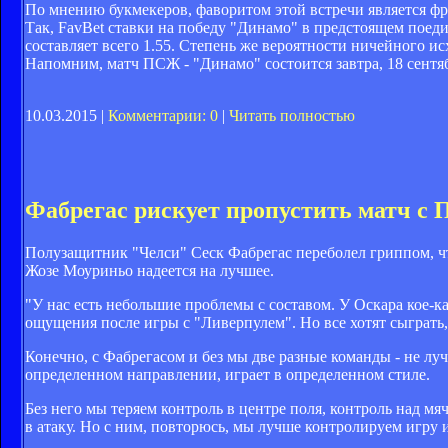
По мнению букмекеров, фаворитом этой встречи является фр
Так, FavBet ставки на победу "Динамо" в предстоящем поед
составляет всего 1.55. Степень же вероятности ничейного и
Напомним, матч ПСЖ - "Динамо" состоится завтра, 18 сентябр
10.03.2015 |
Комментарии: 0
|
Читать полностью
Фабрегас рискует пропустить матч с
Полузащитник "Челси" Сеск Фабрегас переболел гриппом, чт
Жозе Моуриньо надеется на лучшее.
"У нас есть небольшие проблемы с составом. У Оскара кое-к
ощущения после игры с "Ливерпулем". Но все хотят сыграть,
Конечно, с Фабрегасом и без мы две разные команды - не луч
определенном направлении, играет в определенном стиле.
Без него мы теряем контроль в центре поля, контроль над м
в атаку. Но с ним, повторюсь, мы лучше контролируем игру 