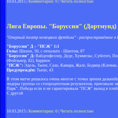
10.03.2015 |
Комментарии: 0
|
Читать полностью
Лига Европы. "Боруссия" (Дортмунд) 
"Оперный театр немецкого футбола" - распространённое в
"Боруссия" Д – "ПСЖ" 1:1
Голы:
Шахин, 50, с пенальти - Шантом, 87
"Боруссия" Д:
Вайденфеллер, Деде, Хуммельс, Суботич, Пищ
(Фойльнер, 82), Барриос
"ПСЖ":
Эдель, Тьене, Сахо, Камара, Жале, Бодмер (Клеман,
Предупреждён:
Тьене, 43
В этом матче решалось очень многое с точки зрения дальне
лидеры группы со стопроцентным результатом, приезжали 
Парк". Победа если и не гарантировала "ПСЖ" выход в плей
С другой
10.03.2015 |
Комментарии: 0
|
Читать полностью