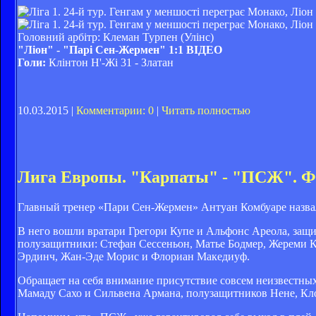
Головний арбітр: Клеман Турпен (Улінс)
"Ліон" - "Парі Сен-Жермен" 1:1 ВІДЕО
Голи:
Клінтон Н'-Жі 31 - Златан
10.03.2015 |
Комментарии: 0
|
Читать полностью
Лига Европы. "Карпаты" - "ПСЖ". Фра
Главный тренер «Пари Сен-Жермен» Антуан Комбуаре назвал 
В него вошли вратари Грегори Купе и Альфонс Ареола, защи
полузащитники: Стефан Сессеньон, Матье Бодмер, Жереми 
Эрдинч, Жан-Эде Морис и Флориан Македиуф.
Обращает на себя внимание присутствие совсем неизвестных
Мамаду Сахо и Сильвена Армана, полузащитников Нене, Кло