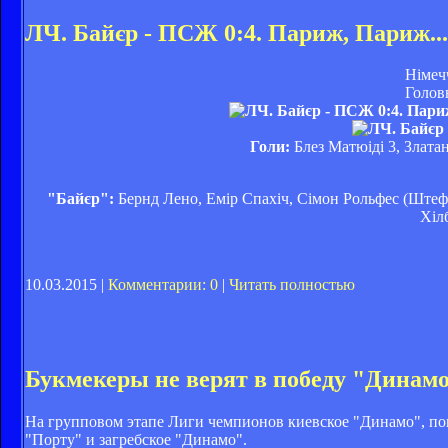
ЛЧ. Байєр - ПСЖ 0:4. Париж, Париж...
Німеч
Голов
Голи:
Блез Матюіді 3, Златан
"Байєр":
Бернд Лено, Емір Спахіч, Сімон Рольфес (Штефа
Хіл
10.03.2015 |
Комментарии: 0
|
Читать полностью
Букмекеры не верят в победу "Динам
На групповом этапе Лиги чемпионов киевское "Динамо", поп
"Порту" и загребское "Динамо".