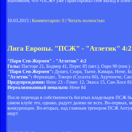
Напомним, что «ПСЖ» уже гарантировал себе выход в плей-
10.03.2015 |
Комментарии: 0
|
Читать полностью
Лига Европы. "ПСЖ" - "Атлетик" 4:2
"Пари Сен-Жермен" - "Атлетик" 4:2
Голы:
Пасторе 21, Бодмер 41, Перес 85 (авт.), Оаро 90 (пен.)
"Пари Сен-Жермен":
Душез, Сеара, Тьене, Камара, Нене, Б
"Атлетик":
Фернандес, Токеро (Сусаэта 60), Ауртенече, Сан
Предупреждения:
Нене 23 - Гомес 12, Экиса 15, Сан-Хосе 81
Нереализованный пенальти:
Нене 84
После перехода в собственность богатых владельцев ПСЖ б
самом клубе это, однако, радует далеко не всех. Во-первых
конкуренции. Во-вторых, над главным тренером ПСЖ Антуано
ищут